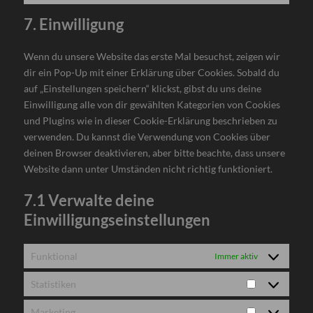
service
to
7. Einwilligung
wpml
service
sonstiges
Wenn du unsere Website das erste Mal besuchst, zeigen wir
dir ein Pop-Up mit einer Erklärung über Cookies. Sobald du
auf „Einstellungen speichern“ klickst, gibst du uns deine
Einwilligung alle von dir gewählten Kategorien von Cookies
und Plugins wie in dieser Cookie-Erklärung beschrieben zu
verwenden. Du kannst die Verwendung von Cookies über
deinen Browser deaktivieren, aber bitte beachte, dass unsere
Website dann unter Umständen nicht richtig funktioniert.
7.1 Verwalte deine
Einwilligungseinstellungen
Funktional
Immer aktiv
Statistiken
Statistiken
Marketing