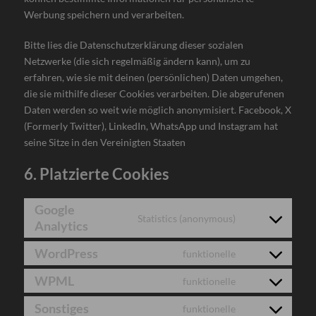
Werbung speichern und verarbeiten.
Bitte lies die Datenschutzerklärung dieser sozialen
Netzwerke (die sich regelmäßig ändern kann), um zu
erfahren, wie sie mit deinen (persönlichen) Daten umgehen,
die sie mithilfe dieser Cookies verarbeiten. Die abgerufenen
Daten werden so weit wie möglich anonymisiert. Facebook, X
(Formerly Twitter), LinkedIn, WhatsApp und Instagram hat
seine Sitze in den Vereinigten Staaten
6. Platzierte Cookies
Google
Statistics (anonymous)
Analytics
Consent
to
WordPress
funktionelle
service
Consent
google-
to
WPML
funktionelle
Consent
analytics
service
to
Sonstiges
funktionelle
wordpress
Consent