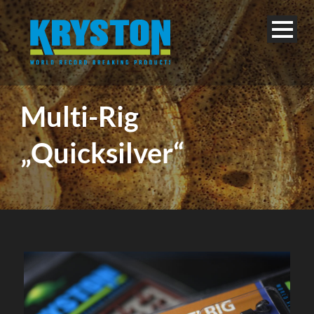
Multi-Rig
„Quicksilver“
Deutsch