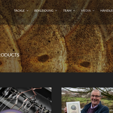
TACKLE
BEKLEIDUNG
TEAM
MEDIA
HÄNDLE
RODUCTS