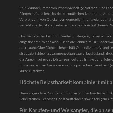
Kein Wunder, immerhin ist das vielseitige Vorfach- und Lead
Fängen auf und jenseits des europäischen Kontinents verantw
Verwendung von Quicksilver womöglich nicht gelandet hät
besteht aus den abriebfestesten Fasern, die es auf diesem Pl
Um die Belastbarkeit noch weiter zu steigern, haben wir wei
eingeflochten. Wenn also Fische die Schnur im Drill oder w
oder rauhe Oberflächen ziehen, hält Quicksilver aufgrund s
strapazierfähigen Zusammensetzung zuverlässig stand. Shock
das Angeln auf große Distanzen geeignet. Einige der erfolgr
hindernisreichen Gewässern in Europa fischen, benutzen Qui
kurze Distanzen.
Höchste Belastbarkeit kombiniert mit a
Dieses legendäre Produkt schützt Sie vor Fischverlusten i
Feuersteinen, Seerosen und Krautfeldern sowie felsigem Un
Für Karpfen- und Welsangler, die an se