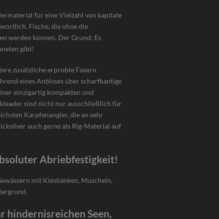
ermaterial für eine Vielzahl von kapitale
ortlich. Fische, die ohne die
ten werden können. Der Grund: Es
aneten gibt!
tere zusätzliche erprobte Fasern
ährend eines Anbisses über scharfkantige
einer einzigartig kompakten und
leader sind nicht nur ausschließlich für
eichsten Karpfenangler, die an sehr
cksilver auch gerne als Rig-Material auf
bsoluter Abriebfestigkeit!
n Gewässern mit Kiesbänken, Muscheln,
tergrund.
hr hindernisreichen Seen,