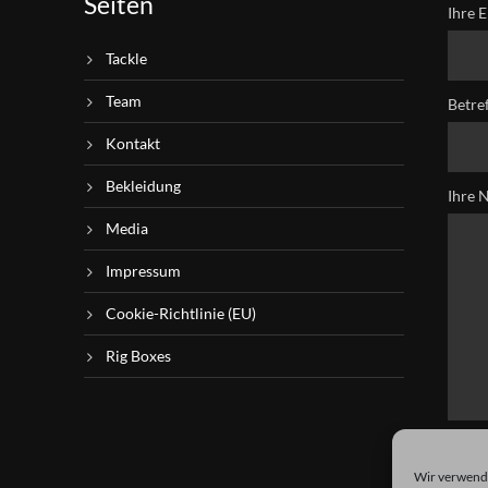
Seiten
Ihre E
Tackle
Team
Betre
Kontakt
Bekleidung
Ihre 
Media
Impressum
Cookie-Richtlinie (EU)
Rig Boxes
Wir verwende