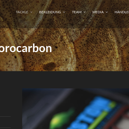
TACKLE
BEKLEIDUNG
TEAM
MEDIA
HÄNDLE
uorocarbon