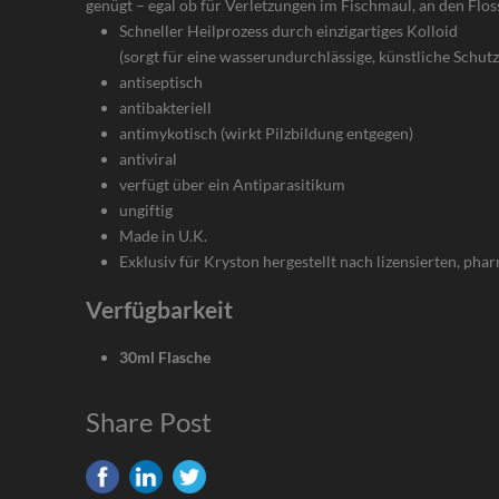
genügt – egal ob für Verletzungen im Fischmaul, an den Flo
Schneller Heilprozess durch einzigartiges Kolloid
(sorgt für eine wasserundurchlässige, künstliche Schutz
antiseptisch
antibakteriell
antimykotisch (wirkt Pilzbildung entgegen)
antiviral
verfügt über ein Antiparasitikum
ungiftig
Made in U.K.
Exklusiv für Kryston hergestellt nach lizensierten, ph
Verfügbarkeit
30ml Flasche
Share Post