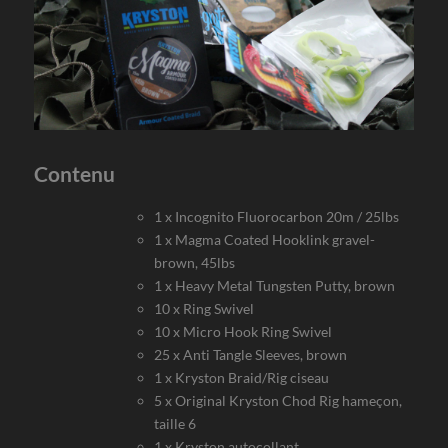
Contenu
1 x Incognito Fluorocarbon 20m / 25lbs
1 x Magma Coated Hooklink gravel-
brown, 45lbs
1 x Heavy Metal Tungsten Putty, brown
10 x Ring Swivel
10 x Micro Hook Ring Swivel
25 x Anti Tangle Sleeves, brown
1 x Kryston Braid/Rig ciseau
5 x Original Kryston Chod Rig hameçon,
taille 6
1 x Kryston autocollant