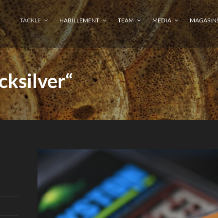
TACKLE
HABILLEMENT
TEAM
MEDIA
MAGASIN
cksilver“