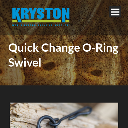
Quick Change O-Ring
Swivel
Français