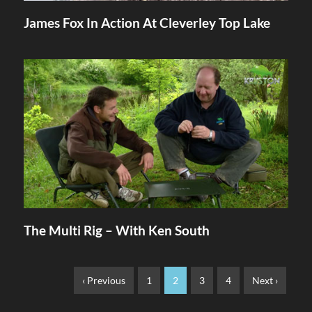
James Fox In Action At Cleverley Top Lake
The Multi Rig – With Ken South
‹ Previous
1
2
3
4
Next ›