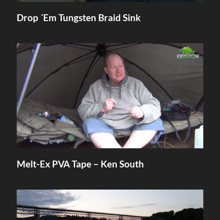
Drop ´Em Tungsten Braid Sink
Melt-Ex PVA Tape – Ken South