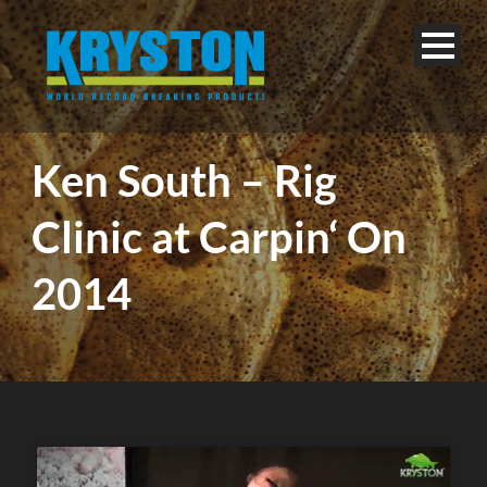
Ken South – Rig
Clinic at Carpin‘ On
2014
Français