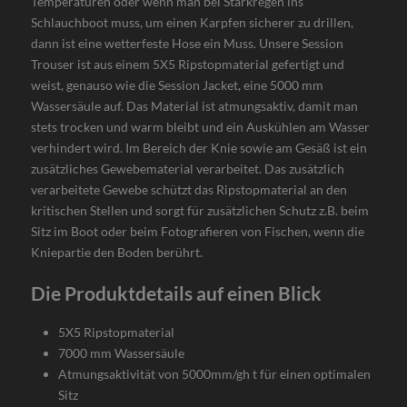
Temperaturen oder wenn man bei Starkregen ins
Schlauchboot muss, um einen Karpfen sicherer zu drillen,
dann ist eine wetterfeste Hose ein Muss. Unsere Session
Trouser ist aus einem 5X5 Ripstopmaterial gefertigt und
weist, genauso wie die Session Jacket, eine 5000 mm
Wassersäule auf. Das Material ist atmungsaktiv, damit man
stets trocken und warm bleibt und ein Auskühlen am Wasser
verhindert wird. Im Bereich der Knie sowie am Gesäß ist ein
zusätzliches Gewebematerial verarbeitet. Das zusätzlich
verarbeitete Gewebe schützt das Ripstopmaterial an den
kritischen Stellen und sorgt für zusätzlichen Schutz z.B. beim
Sitz im Boot oder beim Fotografieren von Fischen, wenn die
Kniepartie den Boden berührt.
Die Produktdetails auf einen Blick
5X5 Ripstopmaterial
7000 mm Wassersäule
Atmungsaktivität von 5000mm/gh t für einen optimalen
Sitz