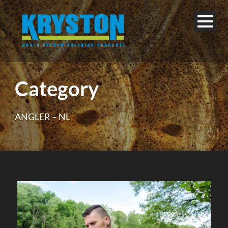
Category
ANGLER – NL
Deutsch