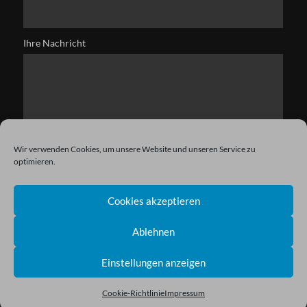
Ihre Nachricht
Wir verwenden Cookies, um unsere Website und unseren Service zu
optimieren.
Cookies akzeptieren
Ablehnen
Einstellungen anzeigen
Copyright © 2021 Kryston. All Rights Reserved.
Cookie-Richtlinie
Impressum