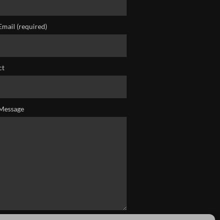
Email (required)
ct
Message