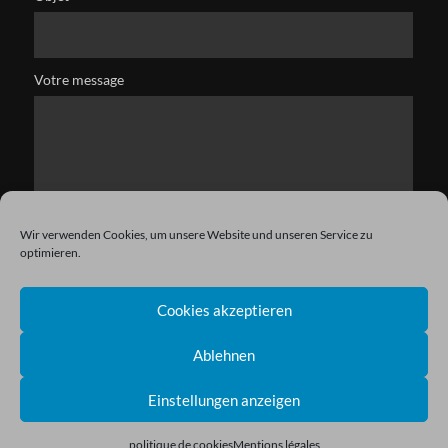
Votre message
Wir verwenden Cookies, um unsere Website und unseren Service zu
optimieren.
Cookies akzeptieren
Ablehnen
Einstellungen anzeigen
Copyright © 2021 Kryston. All Rights Reserved.
politique de cookies
Mentions légales